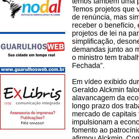
temos também uma pau
Temos projetos que v
de renúncia, mas si
receber o benefício,
projetos de lei na pa
simplificação, deson
demandas junto ao m
o ministro tem traba
Fechada”.
Em vídeo exibido dur
Geraldo Alckmin falo
alavancagem da econo
longo prazo dos trab
mercado de capitais 
impulsionam a econo
fomento ao patrocínio
afirmou Alckmin. Co