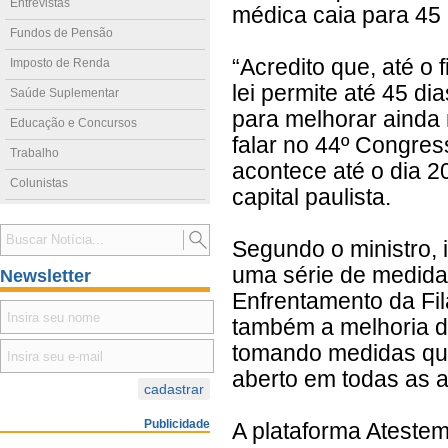
Entrevistas
médica caia para 45 
Fundos de Pensão
“Acredito que, até o f
Imposto de Renda
lei permite até 45 d
Saúde Suplementar
para melhorar ainda m
Educação e Concursos
falar no 44º Congres
Trabalho
acontece até o dia 2
Colunistas
capital paulista.
Segundo o ministro, 
uma série de medidas
Newsletter
Enfrentamento da Fi
também a melhoria 
tomando medidas que
aberto em todas as a
Publicidade
A plataforma Ateste