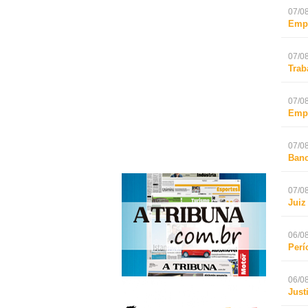
07/08
Empr
07/08
Trab
07/08
Empr
07/08
Banc
07/08
Juiz
06/08
Perí
06/08
Just