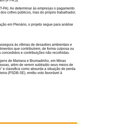
aim (PT-RS).
PT-PA). Ao determinar às empresas o pagamento
 dos cofres públicos, mas do próprio trabalhador,
ção em Plenário, o projeto segue para análise
assegura às vítimas de desastres ambientais e
imentos que contribuírem, de forma culposa ou
s concedidos e contribuições não recolhidas.
ragens de Mariana e Brumadinho, em Minas
essoas, além de verem subtraído seus meios de
o” e classifica como absurda a situação de perda
ieira (PSDB-SE), emitiu voto favorável à