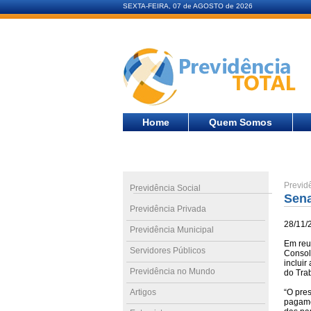
SEXTA-FEIRA, 07 de AGOSTO de 2026
Home
Quem Somos
Previd
Previdência Social
Sen
Previdência Privada
28/11/
Previdência Municipal
Em reun
Servidores Públicos
Consol
incluir
Previdência no Mundo
do Tra
Artigos
“O pre
pagame