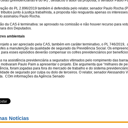
celas (previdenciárias e do IR)”, destacou o autor da proposta, o senador Paulo P
vação do PL 2.896/2019 também é defendida pelo relator, senador Paulo Rocha (
tributos junto à justiça trabalhista, a proposta não resguarda apenas os interesses
o assinalou Paulo Rocha.
são da CAS é terminativa: se aprovado na comissão e não houver recurso para vota
ara dos Deputados.
res ambientais
projeto a ser apreciado pela CAS, também em caráter terminativo, o PL 746/2019, 
rofes a manutenção da qualidade de segurado da Previdência Social. Os empreend
, para esses episódios deverão compensar os cofres previdenciários por benefício
s na assistência previdenciária a segurados vitimados pelo rompimento das bar
, motivaram Paulo Paim a apresentar o projeto. Ele argumenta que “milhares de p
ência, foram jogadas para fora do mercado de trabalho e do sistema previdenciári
idade de segurado por culpa ou dolo de terceiros. O relator, senador Alessandro V
ta. COm informações da Agência Senado
mas Notícias