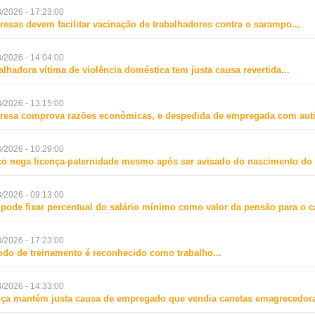
/2026 - 17:23:00
esas devem facilitar vacinação de trabalhadores contra o sarampo
...
/2026 - 14:04:00
alhadora vítima de violência doméstica tem justa causa revertida
...
/2026 - 13:15:00
esa comprova razões econômicas, e despedida de empregada com aut
/2026 - 10:29:00
o nega licença-paternidade mesmo após ser avisado do nascimento do f
/2026 - 09:13:00
 pode fixar percentual do salário mínimo como valor da pensão para o 
/2026 - 17:23:00
odo de treinamento é reconhecido como trabalho
...
/2026 - 14:33:00
iça mantém justa causa de empregado que vendia canetas emagrecedora