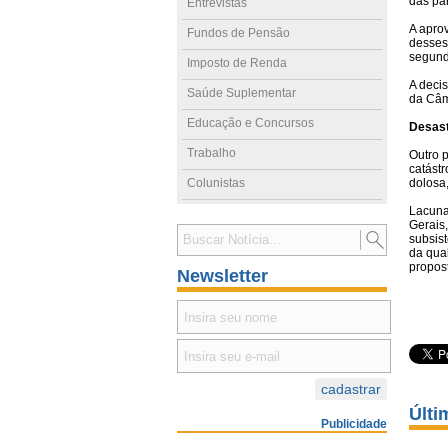
das par
Entrevistas
A apro
Fundos de Pensão
desses 
segund
Imposto de Renda
A deci
Saúde Suplementar
da Câm
Educação e Concursos
Desast
Trabalho
Outro 
catást
Colunistas
dolosa
Lacuna
Gerais
subsist
da qual
propos
Newsletter
Últi
Publicidade