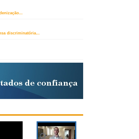
ndenização
...
sa discriminatória
...