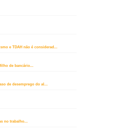
ismo e TDAH não é considerad
...
ilho de bancário
...
caso de desemprego do al
...
s no trabalho
...