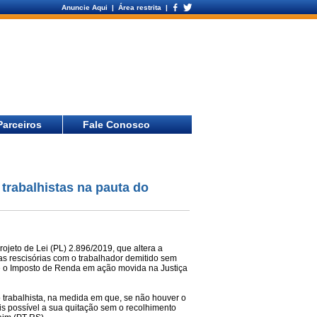
Anuncie Aqui
| Área restrita |
Parceiros
Fale Conosco
trabalhistas na pauta do
rojeto de Lei (PL) 2.896/2019, que altera a
s rescisórias com o trabalhador demitido sem
) e o Imposto de Renda em ação movida na Justiça
 trabalhista, na medida em que, se não houver o
is possível a sua quitação sem o recolhimento