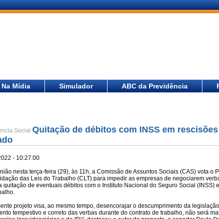
Na Mídia
Simulador
ABC da Previdência
Quitação de débitos com INSS em rescisões 
ência Social
ado
2022 - 10:27:00
ião nesta terça-feira (29), às 11h, a Comissão de Assuntos Sociais (CAS) vota o P
idação das Leis do Trabalho (CLT) para impedir as empresas de negociarem verba
 a quitação de eventuais débitos com o Instituto Nacional do Seguro Social (INSS
balho.
sente projeto visa, ao mesmo tempo, desencorajar o descumprimento da legislação
nto tempestivo e correto das verbas durante do contrato de trabalho, não será ma