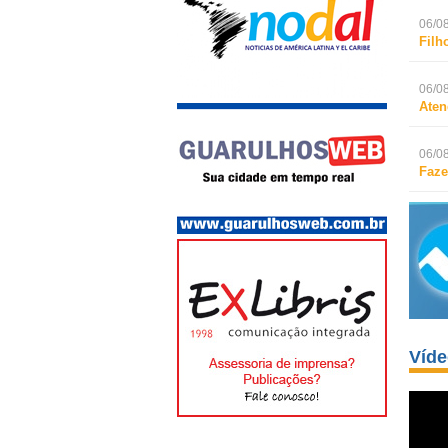
06/08
Filh
06/08
Aten
06/08
Faze
Víd