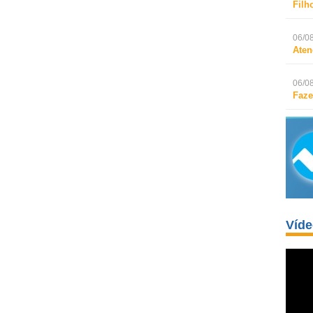
Filh
06/08
Aten
06/08
Faze
Víd