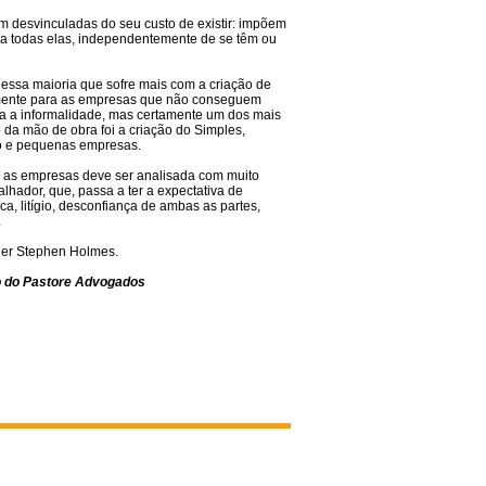
em desvinculadas do seu custo de existir: impõem
a todas elas, independentemente de se têm ou
 essa maioria que sofre mais com a criação de
tamente para as empresas que não conseguem
ara a informalidade, mas certamente um dos mais
 da mão de obra foi a criação do Simples,
cro e pequenas empresas.
ra as empresas deve ser analisada com muito
lhador, que, passa a ter a expectativa de
a, litígio, desconfiança de ambas as partes,
.
 ler Stephen Holmes.
io do Pastore Advogados