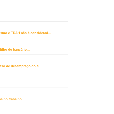
ismo e TDAH não é considerad
...
ilho de bancário
...
caso de desemprego do al
...
s no trabalho
...