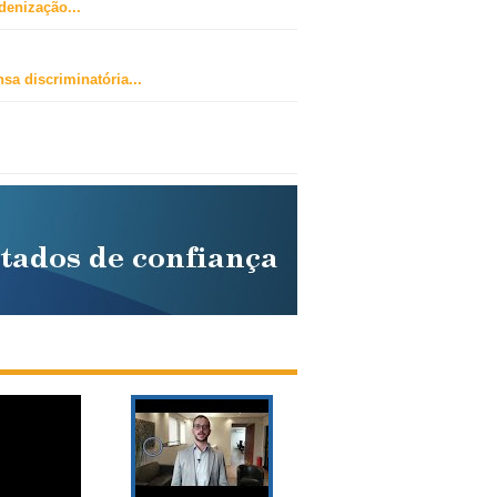
ndenização
...
sa discriminatória
...