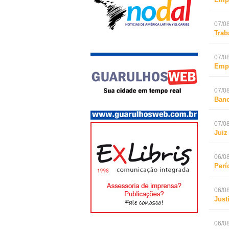
07/08
Trab
07/08
Empr
07/08
Banc
07/08
Juiz
06/08
Perí
06/08
Just
06/08