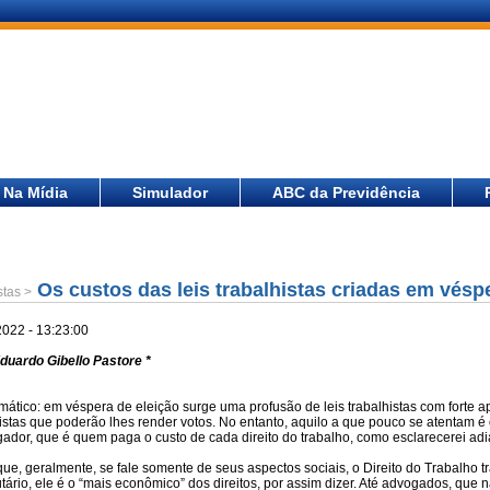
Na Mídia
Simulador
ABC da Previdência
Os custos das leis trabalhistas criadas em vésp
stas >
2022 - 13:23:00
duardo Gibello Pastore *
mático: em véspera de eleição surge uma profusão de leis trabalhistas com forte ap
istas que poderão lhes render votos. No entanto, aquilo a que pouco se atentam é o
ador, que é quem paga o custo de cada direito do trabalho, como esclarecerei adi
que, geralmente, se fale somente de seus aspectos sociais, o Direito do Trabalho
utário, ele é o “mais econômico” dos direitos, por assim dizer. Até advogados, qu