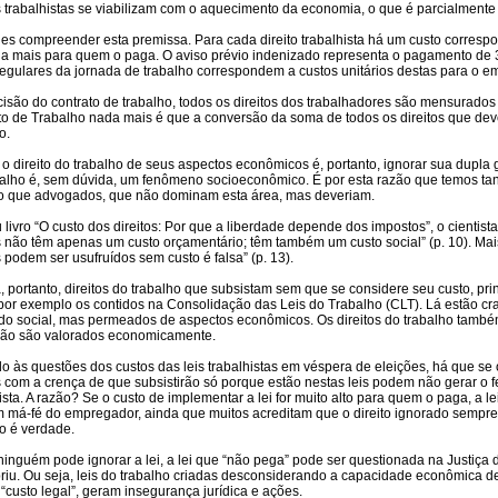
s trabalhistas se viabilizam com o aquecimento da economia, o que é parcialmente
les compreender esta premissa. Para cada direito trabalhista há um custo correspo
o a mais para quem o paga. O aviso prévio indenizado representa o pagamento de 
regulares da jornada de trabalho correspondem a custos unitários destas para o e
cisão do contrato de trabalho, todos os direitos dos trabalhadores são mensura
to de Trabalho nada mais é que a conversão da soma de todos os direitos que dev
o.
 o direito do trabalho de seus aspectos econômicos é, portanto, ignorar sua dupla 
balho é, sem dúvida, um fenômeno socioeconômico. É por esta razão que temos tan
o que advogados, que não dominam esta área, mas deveriam.
livro “O custo dos direitos: Por que a liberdade depende dos impostos”, o cientis
s não têm apenas um custo orçamentário; têm também um custo social” (p. 10). Mais
s podem ser usufruídos sem custo é falsa” (p. 13).
 portanto, direitos do trabalho que subsistam sem que se considere seu custo, pri
por exemplo os contidos na Consolidação das Leis do Trabalho (CLT). Lá estão cra
do social, mas permeados de aspectos econômicos. Os direitos do trabalho também
não são valorados economicamente.
o às questões dos custos das leis trabalhistas em véspera de eleições, há que se o
s com a crença de que subsistirão só porque estão nestas leis podem não gerar o
ista. A razão? Se o custo de implementar a lei for muito alto para quem o paga, a l
m má-fé do empregador, ainda que muitos acreditam que o direito ignorado sempre
o é verdade.
inguém pode ignorar a lei, a lei que “não pega” pode ser questionada na Justiç
riu. Ou seja, leis do trabalho criadas desconsiderando a capacidade econômica d
custo legal”, geram insegurança jurídica e ações.