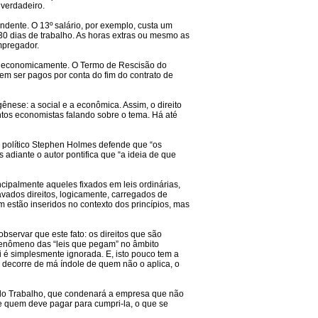
 verdadeiro.
ndente. O 13º salário, por exemplo, custa um
30 dias de trabalho. As horas extras ou mesmo as
mpregador.
dos economicamente. O Termo de Rescisão do
em ser pagos por conta do fim do contrato de
gênese: a social e a econômica. Assim, o direito
tos economistas falando sobre o tema. Há até
ta político Stephen Holmes defende que “os
 adiante o autor pontifica que “a ideia de que
ncipalmente aqueles fixados em leis ordinárias,
vados direitos, logicamente, carregados de
 estão inseridos no contexto dos princípios, mas
bservar que este fato: os direitos que são
 fenômeno das “leis que pegam” no âmbito
ei é simplesmente ignorada. E, isto pouco tem a
 decorre de má índole de quem não o aplica, o
a do Trabalho, que condenará a empresa que não
e quem deve pagar para cumpri-la, o que se