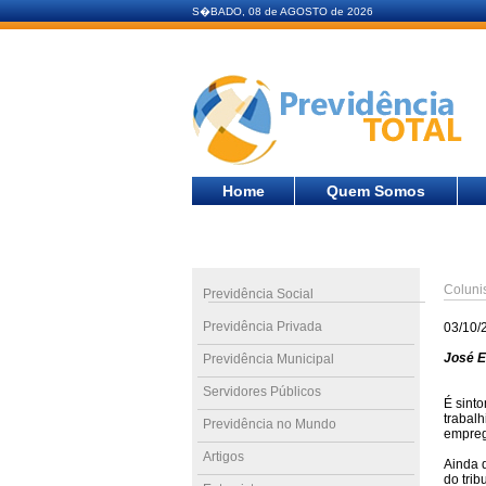
S�BADO, 08 de AGOSTO de 2026
Home
Quem Somos
Coluni
Previdência Social
Previdência Privada
03/10/
José E
Previdência Municipal
Servidores Públicos
É sinto
trabalh
Previdência no Mundo
empreg
Artigos
Ainda 
do trib