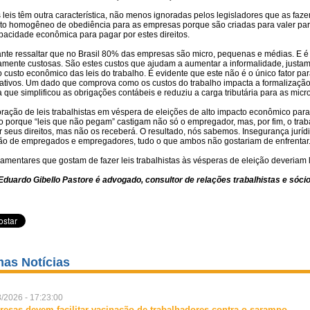
 leis têm outra característica, não menos ignoradas pelos legisladores que as faz
to homogêneo de obediência para as empresas porque são criadas para valer par
pacidade econômica para pagar por estes direitos.
ante ressaltar que no Brasil 80% das empresas são micro, pequenas e médias. E é
ltamente custosas. São estes custos que ajudam a aumentar a informalidade, jus
 custo econômico das leis do trabalho. É evidente que este não é o único fator p
icativos. Um dado que comprova como os custos do trabalho impacta a formalização
 que simplificou as obrigações contábeis e reduziu a carga tributária para as mi
oração de leis trabalhistas em véspera de eleições de alto impacto econômico pa
 porque “leis que não pegam” castigam não só o empregador, mas, por fim, o traba
 seus direitos, mas não os receberá. O resultado, nós sabemos. Insegurança jurídic
ção de empregados e empregadores, tudo o que ambos não gostariam de enfrentar
lamentares que gostam de fazer leis trabalhistas às vésperas de eleição deveriam
Eduardo Gibello Pastore é advogado, consultor de relações trabalhistas e sóc
mas Notícias
/2026 - 17:23:00
esas devem facilitar vacinação de trabalhadores contra o sarampo
...