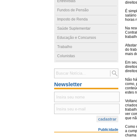
Entrevistas
direito
Fundos de Pensão
É simp
salári
Imposto de Renda
horas 
Na res
Saúde Suplementar
Contra
trabalh
Educação e Concursos
Afastar
Trabalho
do tra
mais d
Colunistas
Em seu 
direito
direito
Não há,
Newsletter
como, 
conteú
estes 
Voltand
criado
trabalh
ver co
que nã
Como n
Publicidade
a cump
chama “