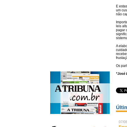
E estas
um cus
não ca
Import
leis a
pagar o
signif
sistema
A elab
cuidado
receber
frusta
Os par
*José 
Últi
07/08
Empr