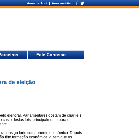
Anuncie Aqui
| Área restrita |
Parceiros
Fale Conosco
era de eleição
elo eleitoral. Parlamentares gostam de criar leis
 custo destas leis, principalmente para o
ante.
 traz consigo forte componente econômico. Depois
e não têm formação econômica, dizem que os