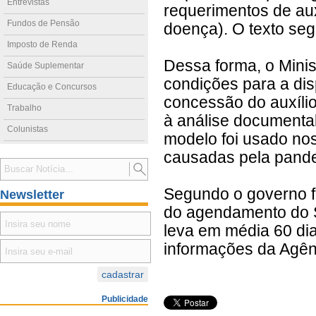
Entrevistas
requerimentos de aux
Fundos de Pensão
doença). O texto seg
Imposto de Renda
Dessa forma, o Minist
Saúde Suplementar
condições para a di
Educação e Concursos
concessão do auxílio
Trabalho
à análise documental
Colunistas
modelo foi usado nos
causadas pela pande
Segundo o governo fe
Newsletter
do agendamento do S
leva em média 60 di
informações da Agênc
Publicidade