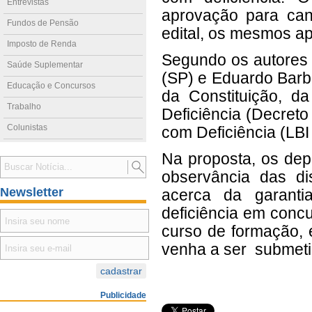
Entrevistas
aprovação para can
Fundos de Pensão
edital, os mesmos ap
Imposto de Renda
Segundo os autores 
Saúde Suplementar
(SP) e Eduardo Barbo
Educação e Concursos
da Constituição, d
Trabalho
Deficiência (Decreto
Colunistas
com Deficiência (LBI 
Na proposta, os dep
observância das dis
Newsletter
acerca da garanti
deficiência em concu
curso de formação, e
venha a ser submeti
Publicidade