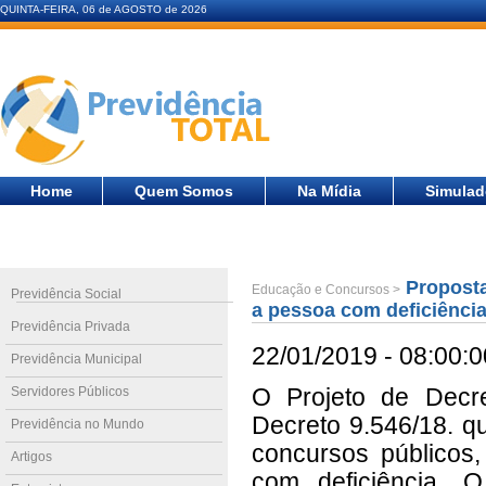
QUINTA-FEIRA, 06 de AGOSTO de 2026
Home
Quem Somos
Na Mídia
Simulad
Proposta
Educação e Concursos >
Previdência Social
a pessoa com deficiênci
Previdência Privada
22/01/2019 - 08:00:0
Previdência Municipal
Servidores Públicos
O Projeto de Decre
Decreto 9.546/18. qu
Previdência no Mundo
concursos públicos,
Artigos
com deficiência. O