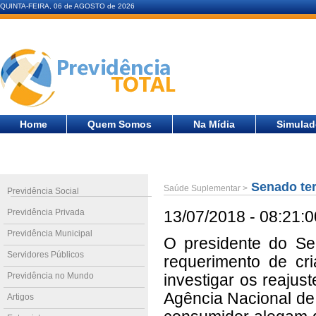
QUINTA-FEIRA, 06 de AGOSTO de 2026
Home
Quem Somos
Na Mídia
Simulad
Senado ter
Saúde Suplementar >
Previdência Social
Previdência Privada
13/07/2018 - 08:21:0
Previdência Municipal
O presidente do Sen
Servidores Públicos
requerimento de cr
Previdência no Mundo
investigar os reajus
Agência Nacional de
Artigos