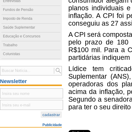
consumidor alegam 
Entrevistas
planos individuais e
Fundos de Pensão
inflação. A CPI foi
Imposto de Renda
conseguiu as 27 assi
Saúde Suplementar
A CPI será composta 
Educação e Concursos
pelo prazo de 180 
Trabalho
R$100 mil. Para a C
Colunistas
partidárias indiquem
Lídice tem criti
Suplementar (ANS),
Newsletter
operadoras dos pla
acima da inflação, 
Segundo a senadora,
para ter o seu direit
Publicidade