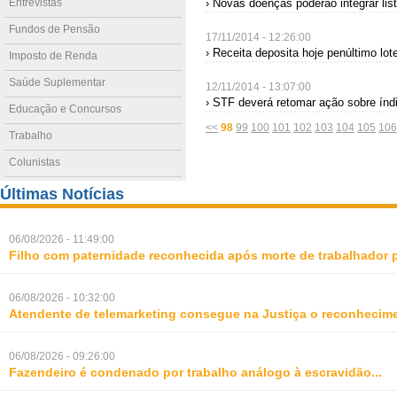
Entrevistas
› Novas doenças poderão integrar li
Fundos de Pensão
17/11/2014 - 12:26:00
› Receita deposita hoje penúltimo lote
Imposto de Renda
Saúde Suplementar
12/11/2014 - 13:07:00
› STF deverá retomar ação sobre índ
Educação e Concursos
<<
98
99
100
101
102
103
104
105
106
Trabalho
Colunistas
Últimas Notícias
06/08/2026 - 11:49:00
Filho com paternidade reconhecida após morte de trabalhador 
06/08/2026 - 10:32:00
Atendente de telemarketing consegue na Justiça o reconhecime
06/08/2026 - 09:26:00
Fazendeiro é condenado por trabalho análogo à escravidão
...