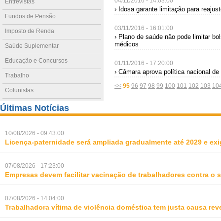
04/11/2016 - 14:03:00
Entrevistas
› Idosa garante limitação para reajus
Fundos de Pensão
03/11/2016 - 16:01:00
Imposto de Renda
› Plano de saúde não pode limitar b
médicos
Saúde Suplementar
Educação e Concursos
01/11/2016 - 17:20:00
› Câmara aprova política nacional de
Trabalho
<<
95
96
97
98
99
100
101
102
103
10
Colunistas
Últimas Notícias
10/08/2026 - 09:43:00
Licença-paternidade será ampliada gradualmente até 2029 e ex
07/08/2026 - 17:23:00
Empresas devem facilitar vacinação de trabalhadores contra o
07/08/2026 - 14:04:00
Trabalhadora vítima de violência doméstica tem justa causa rev