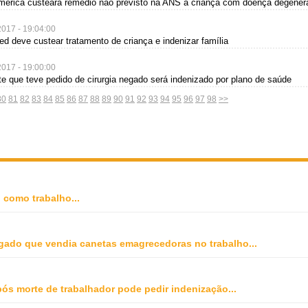
mérica custeará remédio não previsto na ANS à criança com doença degener
2017 - 19:04:00
ed deve custear tratamento de criança e indenizar família
2017 - 19:00:00
nte que teve pedido de cirurgia negado será indenizado por plano de saúde
80
81
82
83
84
85
86
87
88
89
90
91
92
93
94
95
96
97
98
>>
o como trabalho
...
gado que vendia canetas emagrecedoras no trabalho
...
ós morte de trabalhador pode pedir indenização
...