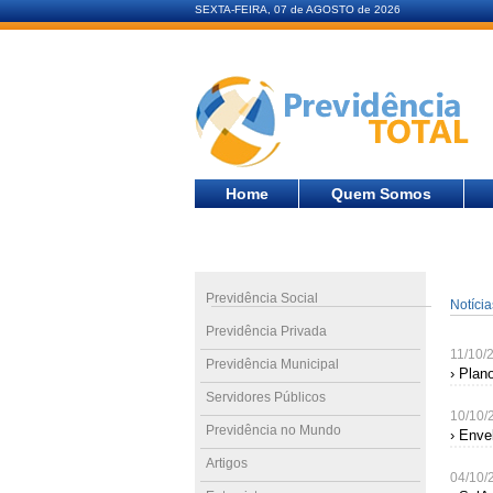
SEXTA-FEIRA, 07 de AGOSTO de 2026
Home
Quem Somos
Previdência Social
Notíci
Previdência Privada
11/10/
Previdência Municipal
› Plan
Servidores Públicos
10/10/
Previdência no Mundo
› Enve
Artigos
04/10/