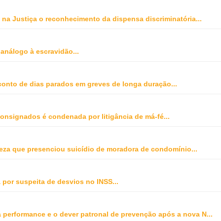
na Justiça o reconhecimento da dispensa discriminatória
...
 análogo à escravidão
...
onto de dias parados em greves de longa duração
...
onsignados é condenada por litigância de má-fé
...
peza que presenciou suicídio de moradora de condomínio
...
 por suspeita de desvios no INSS
...
ta performance e o dever patronal de prevenção após a nova N
...