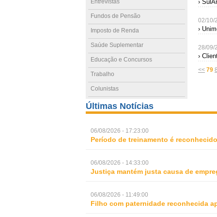
Entrevistas
› SulA
Fundos de Pensão
02/10/
› Unim
Imposto de Renda
Saúde Suplementar
28/09/
› Clie
Educação e Concursos
<<
79
Trabalho
Colunistas
Últimas Notícias
06/08/2026 - 17:23:00
Período de treinamento é reconhecid
06/08/2026 - 14:33:00
Justiça mantém justa causa de empre
06/08/2026 - 11:49:00
Filho com paternidade reconhecida ap