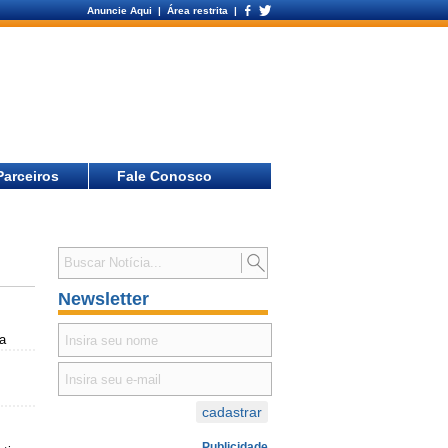
Anuncie Aqui
| Área restrita |
Parceiros
Fale Conosco
Newsletter
da
Publicidade