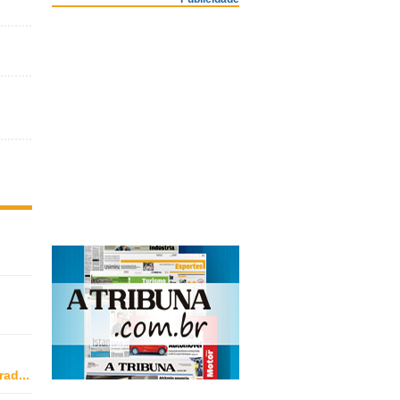
rad
...