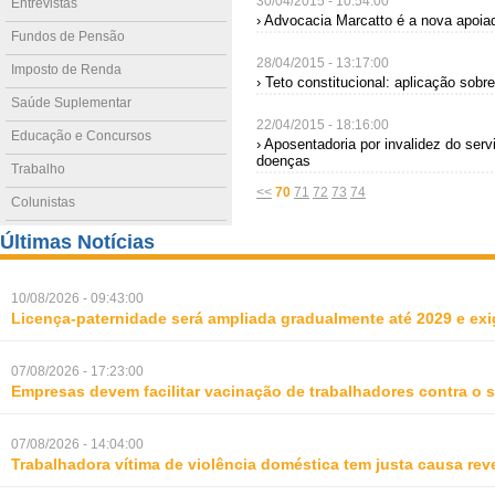
30/04/2015 - 10:54:00
Entrevistas
› Advocacia Marcatto é a nova apoiad
Fundos de Pensão
28/04/2015 - 13:17:00
Imposto de Renda
› Teto constitucional: aplicação sobr
Saúde Suplementar
22/04/2015 - 18:16:00
Educação e Concursos
› Aposentadoria por invalidez do servi
doenças
Trabalho
<<
70
71
72
73
74
Colunistas
Últimas Notícias
10/08/2026 - 09:43:00
Licença-paternidade será ampliada gradualmente até 2029 e ex
07/08/2026 - 17:23:00
Empresas devem facilitar vacinação de trabalhadores contra o
07/08/2026 - 14:04:00
Trabalhadora vítima de violência doméstica tem justa causa rev