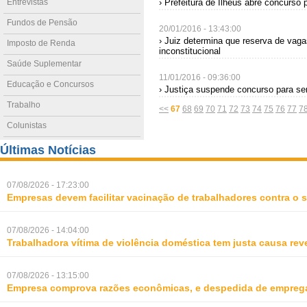
Entrevistas
› Prefeitura de Ilhéus abre concurso
Fundos de Pensão
20/01/2016 - 13:43:00
› Juiz determina que reserva de vag
Imposto de Renda
inconstitucional
Saúde Suplementar
11/01/2016 - 09:36:00
Educação e Concursos
› Justiça suspende concurso para ser
Trabalho
<<
67
68
69
70
71
72
73
74
75
76
77
7
Colunistas
Últimas Notícias
07/08/2026 - 17:23:00
Empresas devem facilitar vacinação de trabalhadores contra o
07/08/2026 - 14:04:00
Trabalhadora vítima de violência doméstica tem justa causa rev
07/08/2026 - 13:15:00
Empresa comprova razões econômicas, e despedida de empreg