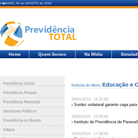
S�BADO, 08 de AGOSTO de 2026
Home
Quem Somos
Na Mídia
Simulad
Previdência Social
Educação e 
Notícias do Menu
Previdência Privada
26/01/2016 - 16:31:00
Previdência Municipal
› Surdez unilateral garante vaga par
Servidores Públicos
26/01/2016 - 10:58:00
Previdência no Mundo
› Instituto de Previdência de Paranaí
Artigos
21/01/2016 - 17:58:00