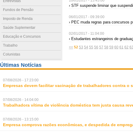
10/01/2017 - 15:45:00
Entrevistas
› STF suspende liminar que suspendi
Fundos de Pensão
06/01/2017 - 09:39:00
Imposto de Renda
› PEC muda regras para concursos p
Saúde Suplementar
02/01/2017 - 11:04:00
Educação e Concursos
› Estudantes estrangeiros de gradua
Trabalho
<<
52
53
54
55
56
57
58
59
60
61
62
6
Colunistas
Últimas Notícias
07/08/2026 - 17:23:00
Empresas devem facilitar vacinação de trabalhadores contra o
07/08/2026 - 14:04:00
Trabalhadora vítima de violência doméstica tem justa causa rev
07/08/2026 - 13:15:00
Empresa comprova razões econômicas, e despedida de empreg