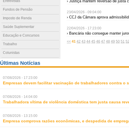
Entrevistas
› Justiça mantém reversão de justa 
Fundos de Pensão
23/04/2026 - 09:04:00
› CCJ da Câmara aprova admissibili
Imposto de Renda
Saúde Suplementar
22/04/2026 - 17:23:00
› Bancária não consegue manter juro
Educação e Concursos
<<
41
42
43
44
45
46
47
48
49
50
51
5
Trabalho
Colunistas
Últimas Notícias
07/08/2026 - 17:23:00
Empresas devem facilitar vacinação de trabalhadores contra o
07/08/2026 - 14:04:00
Trabalhadora vítima de violência doméstica tem justa causa rev
07/08/2026 - 13:15:00
Empresa comprova razões econômicas, e despedida de empreg