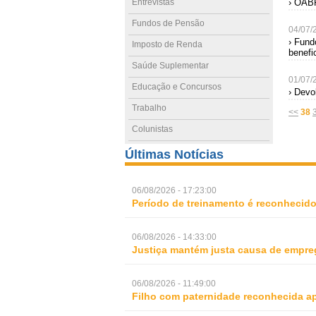
Entrevistas
› OABP
Fundos de Pensão
04/07/
› Fund
Imposto de Renda
benefi
Saúde Suplementar
01/07/
Educação e Concursos
› Devo
Trabalho
<<
38
Colunistas
Últimas Notícias
06/08/2026 - 17:23:00
Período de treinamento é reconhecid
06/08/2026 - 14:33:00
Justiça mantém justa causa de empre
06/08/2026 - 11:49:00
Filho com paternidade reconhecida ap