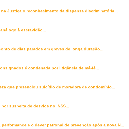
na Justiça o reconhecimento da dispensa discriminatória
...
 análogo à escravidão
...
onto de dias parados em greves de longa duração
...
onsignados é condenada por litigância de má-fé
...
peza que presenciou suicídio de moradora de condomínio
...
 por suspeita de desvios no INSS
...
ta performance e o dever patronal de prevenção após a nova N
...