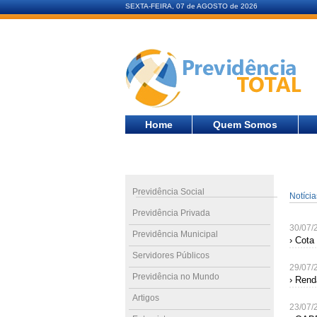
SEXTA-FEIRA, 07 de AGOSTO de 2026
Home
Quem Somos
Previdência Social
Notíci
Previdência Privada
30/07/
Previdência Municipal
› Cota
Servidores Públicos
29/07/
Previdência no Mundo
› Rend
Artigos
23/07/