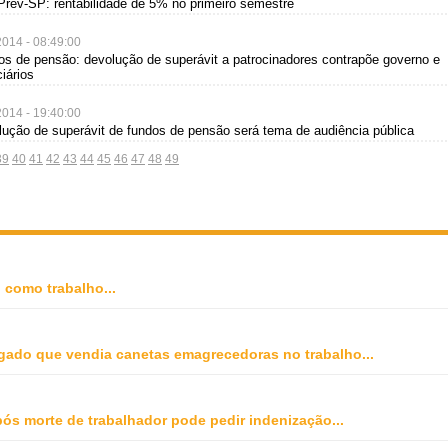
rev-SP: rentabilidade de 5% no primeiro semestre
2014 - 08:49:00
os de pensão: devolução de superávit a patrocinadores contrapõe governo e
ciários
2014 - 19:40:00
lução de superávit de fundos de pensão será tema de audiência pública
39
40
41
42
43
44
45
46
47
48
49
o como trabalho
...
gado que vendia canetas emagrecedoras no trabalho
...
ós morte de trabalhador pode pedir indenização
...