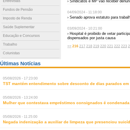
Entrevistas
› Sindicatos e MP vão receber denúnc
Fundos de Pensão
04/09/2024 - 11:18:00
› Senado aprova estatuto para trabal
Imposto de Renda
Saúde Suplementar
03/09/2024 - 10:21:00
› Hospital é proibido de vetar parti
Educação e Concursos
dispensados por justa causa
Trabalho
<<
216
217
218
219
220
221
222
223
2
Colunistas
Últimas Notícias
05/08/2026 - 17:23:00
TST mantém entendimento sobre desconto de dias parados em 
05/08/2026 - 13:24:00
Mulher que contestava empréstimos consignados é condenada p
05/08/2026 - 11:25:00
Negada indenização a auxiliar de limpeza que presenciou suic