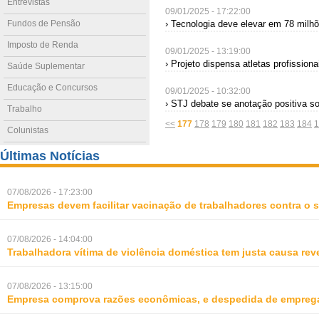
Entrevistas
09/01/2025 - 17:22:00
Fundos de Pensão
› Tecnologia deve elevar em 78 milh
Imposto de Renda
09/01/2025 - 13:19:00
› Projeto dispensa atletas profissiona
Saúde Suplementar
Educação e Concursos
09/01/2025 - 10:32:00
› STJ debate se anotação positiva s
Trabalho
<<
177
178
179
180
181
182
183
184
1
Colunistas
Últimas Notícias
07/08/2026 - 17:23:00
Empresas devem facilitar vacinação de trabalhadores contra o
07/08/2026 - 14:04:00
Trabalhadora vítima de violência doméstica tem justa causa rev
07/08/2026 - 13:15:00
Empresa comprova razões econômicas, e despedida de empreg