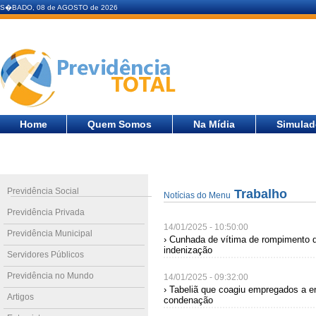
S�BADO, 08 de AGOSTO de 2026
Home
Quem Somos
Na Mídia
Simulad
Previdência Social
Trabalho
Notícias do Menu
Previdência Privada
14/01/2025 - 10:50:00
Previdência Municipal
› Cunhada de vítima de rompimento 
indenização
Servidores Públicos
Previdência no Mundo
14/01/2025 - 09:32:00
› Tabeliã que coagiu empregados a en
Artigos
condenação