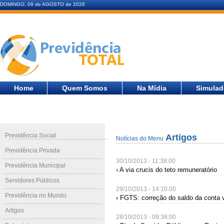
DOMINGO, 09 de AGOSTO de 2026
Home
Quem Somos
Na Mídia
Simulad
Previdência Social
Artigos
Notícias do Menu
Previdência Privada
30/10/2013 - 11:38:00
Previdência Municipal
› A via crucis do teto remuneratório
Servidores Públicos
29/10/2013 - 14:10:00
Previdência no Mundo
› FGTS: correção do saldo da conta
Artigos
28/10/2013 - 09:38:00