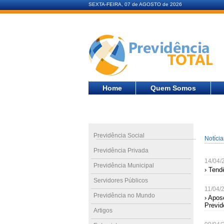
SEXTA-FEIRA, 07 de AGOSTO de 2026
Home
Quem Somos
Previdência Social
Notíci
Previdência Privada
14/04/
Previdência Municipal
› Tend
Servidores Públicos
11/04/
Previdência no Mundo
› Apos
Previd
Artigos