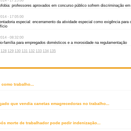
2014 - 17:25:00
ofobia: professores aprovados em concurso público sofrem discriminação e
2014 - 17:05:00
entadoria especial: encerramento da atividade especial como exigência para 
fício
2014 - 08:32:00
rio-família para empregados domésticos e a morosidade na regulamentação
128
129
130
131
132
133
134
135
o como trabalho
...
gado que vendia canetas emagrecedoras no trabalho
...
ós morte de trabalhador pode pedir indenização
...