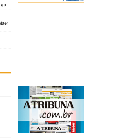
m SP
obter