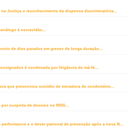
na Justiça o reconhecimento da dispensa discriminatória
...
 análogo à escravidão
...
onto de dias parados em greves de longa duração
...
onsignados é condenada por litigância de má-fé
...
peza que presenciou suicídio de moradora de condomínio
...
 por suspeita de desvios no INSS
...
ta performance e o dever patronal de prevenção após a nova N
...