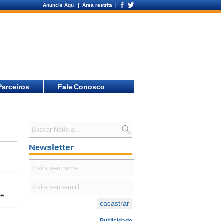
Anuncie Aqui
| Área restrita |
Parceiros
Fale Conosco
Newsletter
de
Publicidade