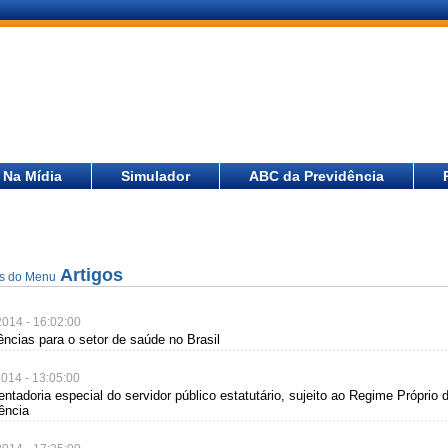
Na Mídia
Simulador
ABC da Previdência
Artigos
as do Menu
2014 - 16:02:00
ências para o setor de saúde no Brasil
2014 - 13:05:00
entadoria especial do servidor público estatutário, sujeito ao Regime Próprio 
ência