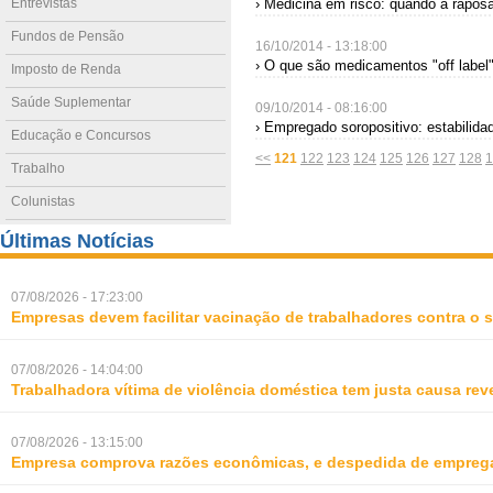
Entrevistas
› Medicina em risco: quando a raposa
Fundos de Pensão
16/10/2014 - 13:18:00
› O que são medicamentos "off label
Imposto de Renda
Saúde Suplementar
09/10/2014 - 08:16:00
› Empregado soropositivo: estabilida
Educação e Concursos
<<
121
122
123
124
125
126
127
128
1
Trabalho
Colunistas
Últimas Notícias
07/08/2026 - 17:23:00
Empresas devem facilitar vacinação de trabalhadores contra o
07/08/2026 - 14:04:00
Trabalhadora vítima de violência doméstica tem justa causa rev
07/08/2026 - 13:15:00
Empresa comprova razões econômicas, e despedida de empreg