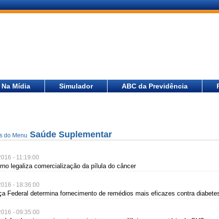
Na Mídia
Simulador
ABC da Previdência
Saúde Suplementar
as do Menu
2016 - 11:19:00
rno legaliza comercialização da pílula do câncer
2016 - 18:36:00
iça Federal determina fornecimento de remédios mais eficazes contra diabete
2016 - 09:35:00