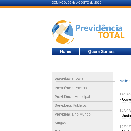
DOMINGO, 09 de AGOSTO de 2026
Home
Quem Somos
Previdência Social
Notíci
Previdência Privada
14/04/
Previdência Municipal
› Gove
Servidores Públicos
12/04/
Previdência no Mundo
› Just
Artigos
12/04/