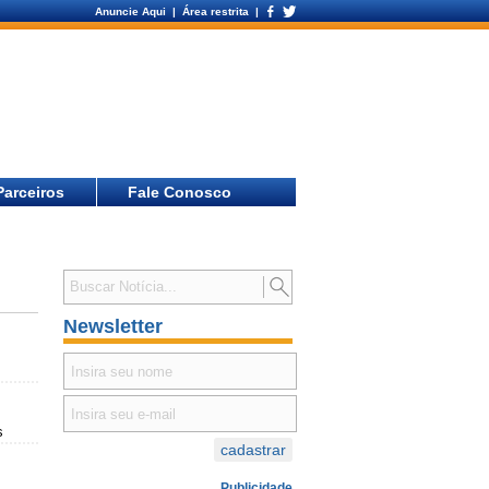
Anuncie Aqui
| Área restrita |
Parceiros
Fale Conosco
Newsletter
s
Publicidade