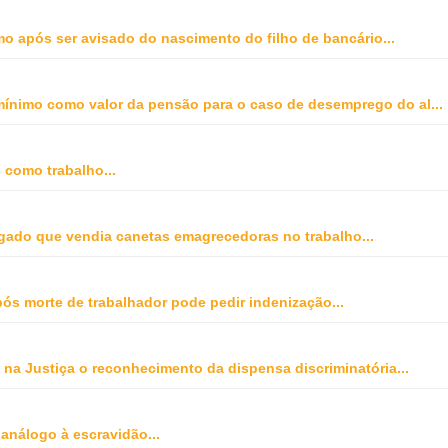
o após ser avisado do nascimento do filho de bancário
...
o mínimo como valor da pensão para o caso de desemprego do al
...
o como trabalho
...
gado que vendia canetas emagrecedoras no trabalho
...
ós morte de trabalhador pode pedir indenização
...
na Justiça o reconhecimento da dispensa discriminatória
...
 análogo à escravidão
...