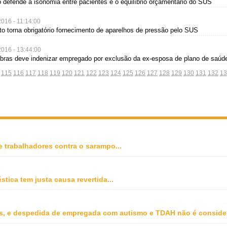
o defende a isonomia entre pacientes e o equilíbrio orçamentário do SUS
2016 - 11:14:00
eto torna obrigatório fornecimento de aparelhos de pressão pelo SUS
2016 - 13:44:00
obras deve indenizar empregado por exclusão da ex-esposa de plano de saúd
115
116
117
118
119
120
121
122
123
124
125
126
127
128
129
130
131
132
13
e trabalhadores contra o sarampo
...
stica tem justa causa revertida
...
, e despedida de empregada com autismo e TDAH não é conside