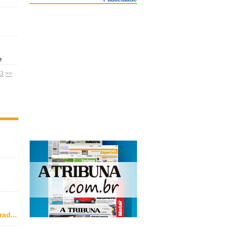
e
3
>>
rad
...